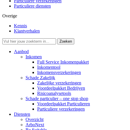
Particuliere verzekeringen
Particuliere diensten
Overige
Kennis
Klantverhalen
Aanbod
Inkomen
Full Service Inkomenpakket
Inkomentool
Inkomensverzekeringen
Schade Zakelijk
Zakelijke verzekeringen
Voordeelpakket Bedrijven
Risicoanalysetools
Schade particulier – one stop shop
Voordeelpakket Particulieren
Particuliere verzekeringen
Diensten
Overzicht
ArboNext
Be Suitable