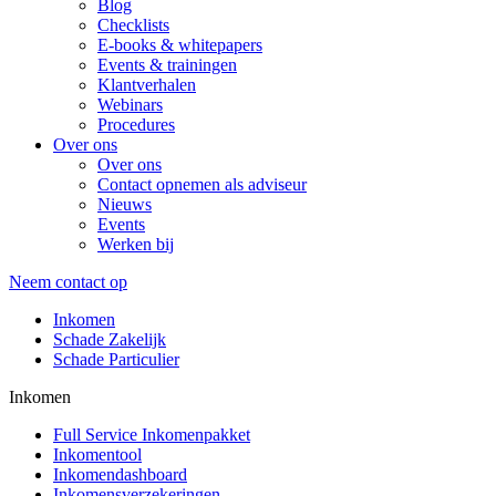
Blog
Checklists
E-books & whitepapers
Events & trainingen
Klantverhalen
Webinars
Procedures
Over ons
Over ons
Contact opnemen als adviseur
Nieuws
Events
Werken bij
Neem contact op
Inkomen
Schade Zakelijk
Schade Particulier
Inkomen
Full Service Inkomenpakket
Inkomentool
Inkomendashboard
Inkomensverzekeringen