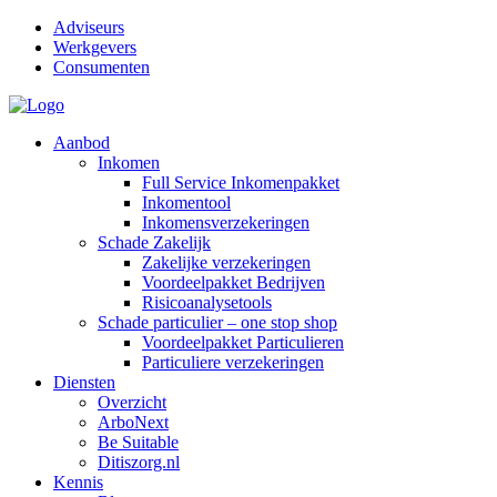
Adviseurs
Werkgevers
Consumenten
Aanbod
Inkomen
Full Service Inkomenpakket
Inkomentool
Inkomensverzekeringen
Schade Zakelijk
Zakelijke verzekeringen
Voordeelpakket Bedrijven
Risicoanalysetools
Schade particulier – one stop shop
Voordeelpakket Particulieren
Particuliere verzekeringen
Diensten
Overzicht
ArboNext
Be Suitable
Ditiszorg.nl
Kennis