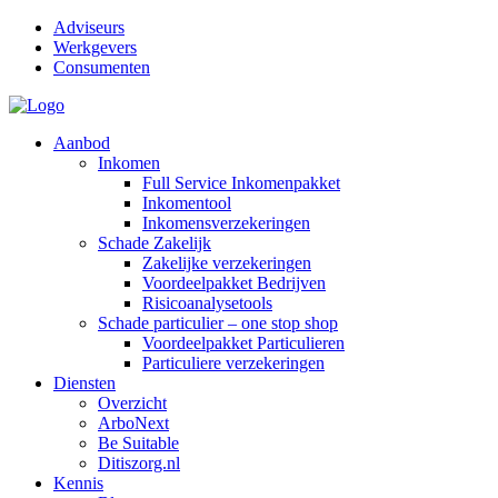
Adviseurs
Werkgevers
Consumenten
Aanbod
Inkomen
Full Service Inkomenpakket
Inkomentool
Inkomensverzekeringen
Schade Zakelijk
Zakelijke verzekeringen
Voordeelpakket Bedrijven
Risicoanalysetools
Schade particulier – one stop shop
Voordeelpakket Particulieren
Particuliere verzekeringen
Diensten
Overzicht
ArboNext
Be Suitable
Ditiszorg.nl
Kennis