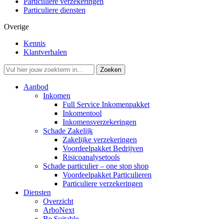
Particuliere verzekeringen
Particuliere diensten
Overige
Kennis
Klantverhalen
Aanbod
Inkomen
Full Service Inkomenpakket
Inkomentool
Inkomensverzekeringen
Schade Zakelijk
Zakelijke verzekeringen
Voordeelpakket Bedrijven
Risicoanalysetools
Schade particulier – one stop shop
Voordeelpakket Particulieren
Particuliere verzekeringen
Diensten
Overzicht
ArboNext
Be Suitable