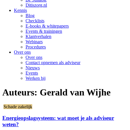
Ditiszorg.nl
Kennis
Blog
Checklists
E-books & whitepapers
Events & trainingen
Klantverhalen
Webinars
Procedures
Over ons
Over ons
Contact opnemen als adviseur
Nieuws
Events
Werken bij
Auteurs:
Gerald van Wijhe
Schade zakelijk
Energieopslagsysteem: wat moet je als adviseur
weten?