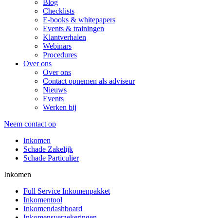
Blog
Checklists
E-books & whitepapers
Events & trainingen
Klantverhalen
Webinars
Procedures
Over ons
Over ons
Contact opnemen als adviseur
Nieuws
Events
Werken bij
Neem contact op
Inkomen
Schade Zakelijk
Schade Particulier
Inkomen
Full Service Inkomenpakket
Inkomentool
Inkomendashboard
Inkomensverzekeringen