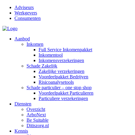
Adviseurs
Werkgevers
Consumenten
Aanbod
Inkomen
Full Service Inkomenpakket
Inkomentool
Inkomensverzekeringen
Schade Zakelijk
Zakelijke verzekeringen
Voordeelpakket Bedrijven
Risicoanalysetools
Schade particulier – one stop shop
Voordeelpakket Particulieren
Particuliere verzekeringen
Diensten
Overzicht
ArboNext
Be Suitable
Ditiszorg.nl
Kennis