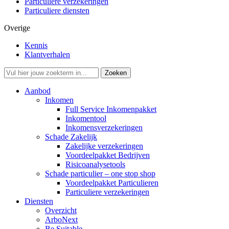
Particuliere verzekeringen
Particuliere diensten
Overige
Kennis
Klantverhalen
Aanbod
Inkomen
Full Service Inkomenpakket
Inkomentool
Inkomensverzekeringen
Schade Zakelijk
Zakelijke verzekeringen
Voordeelpakket Bedrijven
Risicoanalysetools
Schade particulier – one stop shop
Voordeelpakket Particulieren
Particuliere verzekeringen
Diensten
Overzicht
ArboNext
Be Suitable