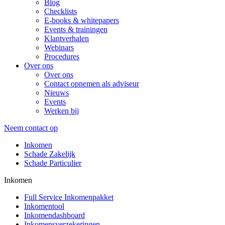
Blog
Checklists
E-books & whitepapers
Events & trainingen
Klantverhalen
Webinars
Procedures
Over ons
Over ons
Contact opnemen als adviseur
Nieuws
Events
Werken bij
Neem contact op
Inkomen
Schade Zakelijk
Schade Particulier
Inkomen
Full Service Inkomenpakket
Inkomentool
Inkomendashboard
Inkomensverzekeringen