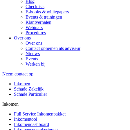
Blog
Checklists
E-books & whitepapers
Events & trainingen
Klantverhalen
Webinars
Procedures
Over ons
Over ons
Contact opnemen als adviseur
Nieuws
Events
Werken bij
Neem contact op
Inkomen
Schade Zakelijk
Schade Particulier
Inkomen
Full Service Inkomenpakket
Inkomentool
Inkomendashboard
Inkomensverzekeringen