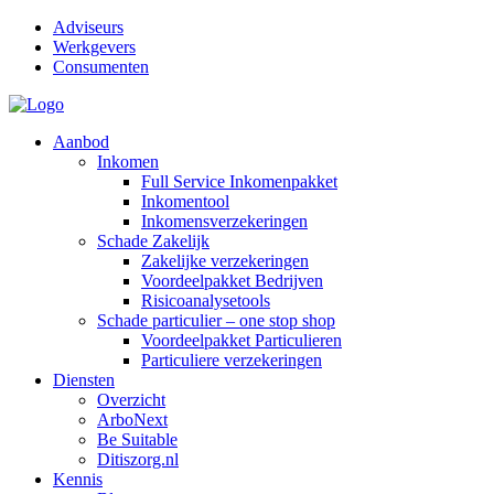
Adviseurs
Werkgevers
Consumenten
Aanbod
Inkomen
Full Service Inkomenpakket
Inkomentool
Inkomensverzekeringen
Schade Zakelijk
Zakelijke verzekeringen
Voordeelpakket Bedrijven
Risicoanalysetools
Schade particulier – one stop shop
Voordeelpakket Particulieren
Particuliere verzekeringen
Diensten
Overzicht
ArboNext
Be Suitable
Ditiszorg.nl
Kennis