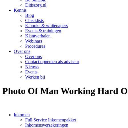
Ditiszorg.nl
Kennis
Blog
Checklists
E-books & whitepapers
Events & trainingen
Klantverhalen
Webinars
Procedures
Over ons
Over ons
Contact opnemen als adviseur
Nieuws
Events
Werken bij
Photo Of Man Working Hard On
Inkomen
Full Service Inkomenpakket
Inkomensverzekeringen