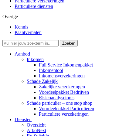
Particuliere verzekeringen
Particuliere diensten
Overige
Kennis
Klantverhalen
Aanbod
Inkomen
Full Service Inkomenpakket
Inkomentool
Inkomensverzekeringen
Schade Zakelijk
Zakelijke verzekeringen
Voordeelpakket Bedrijven
Risicoanalysetools
Schade particulier – one stop shop
Voordeelpakket Particulieren
Particuliere verzekeringen
Diensten
Overzicht
ArboNext
Be Suitable