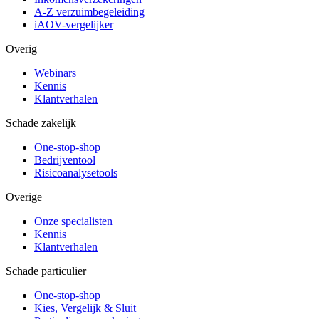
A-Z verzuimbegeleiding
iAOV-vergelijker
Overig
Webinars
Kennis
Klantverhalen
Schade zakelijk
One-stop-shop
Bedrijventool
Risicoanalysetools
Overige
Onze specialisten
Kennis
Klantverhalen
Schade particulier
One-stop-shop
Kies, Vergelijk & Sluit