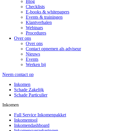
Blog
Checklists
E-books & whitepapers
Events & trainingen
Klantverhalen
Webinars
Procedures
Over ons
Over ons
Contact opnemen als adviseur
Nieuws
Events
Werken bij
Neem contact op
Inkomen
Schade Zakelijk
Schade Particulier
Inkomen
Full Service Inkomenpakket
Inkomentool
Inkomendashboard
Inkomensverzekeringen