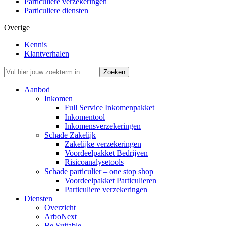
Particuliere verzekeringen
Particuliere diensten
Overige
Kennis
Klantverhalen
Aanbod
Inkomen
Full Service Inkomenpakket
Inkomentool
Inkomensverzekeringen
Schade Zakelijk
Zakelijke verzekeringen
Voordeelpakket Bedrijven
Risicoanalysetools
Schade particulier – one stop shop
Voordeelpakket Particulieren
Particuliere verzekeringen
Diensten
Overzicht
ArboNext
Be Suitable