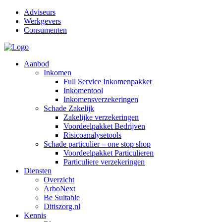
Adviseurs
Werkgevers
Consumenten
Aanbod
Inkomen
Full Service Inkomenpakket
Inkomentool
Inkomensverzekeringen
Schade Zakelijk
Zakelijke verzekeringen
Voordeelpakket Bedrijven
Risicoanalysetools
Schade particulier – one stop shop
Voordeelpakket Particulieren
Particuliere verzekeringen
Diensten
Overzicht
ArboNext
Be Suitable
Ditiszorg.nl
Kennis