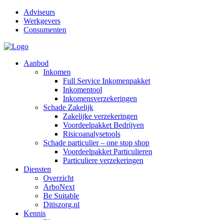
Adviseurs
Werkgevers
Consumenten
Aanbod
Inkomen
Full Service Inkomenpakket
Inkomentool
Inkomensverzekeringen
Schade Zakelijk
Zakelijke verzekeringen
Voordeelpakket Bedrijven
Risicoanalysetools
Schade particulier – one stop shop
Voordeelpakket Particulieren
Particuliere verzekeringen
Diensten
Overzicht
ArboNext
Be Suitable
Ditiszorg.nl
Kennis