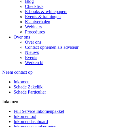
Blog
Checklists
E-books & whitepapers
Events & trainingen
Klantverhalen
Webinars
Procedures
Over ons
Over ons
Contact opnemen als adviseur
Nieuws
Events
Werken bij
Neem contact op
Inkomen
Schade Zakelijk
Schade Particulier
Inkomen
Full Service Inkomenpakket
Inkomentool
Inkomendashboard
Inkomensverzekeringen