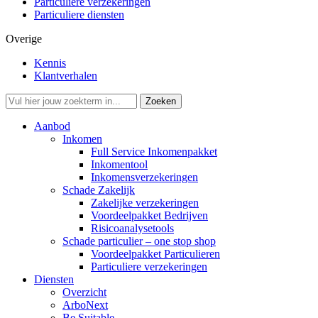
Particuliere verzekeringen
Particuliere diensten
Overige
Kennis
Klantverhalen
Aanbod
Inkomen
Full Service Inkomenpakket
Inkomentool
Inkomensverzekeringen
Schade Zakelijk
Zakelijke verzekeringen
Voordeelpakket Bedrijven
Risicoanalysetools
Schade particulier – one stop shop
Voordeelpakket Particulieren
Particuliere verzekeringen
Diensten
Overzicht
ArboNext
Be Suitable